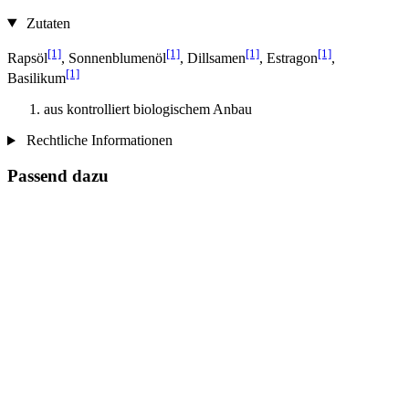
Zutaten
[1]
[1]
[1]
[1]
Rapsöl
, Sonnenblumenöl
, Dillsamen
, Estragon
,
[1]
Basilikum
aus kontrolliert biologischem Anbau
Rechtliche Informationen
Passend dazu