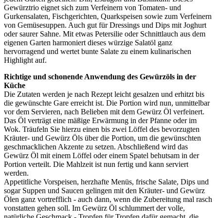
Gewürztrio eignet sich zum Verfeinern von Tomaten- und
Gurkensalaten, Fischgerichten, Quarkspeisen sowie zum Verfeinern
von Gemüsesuppen. Auch gut für Dressings und Dips mit Joghurt
oder saurer Sahne. Mit etwas Petersilie oder Schnittlauch aus dem
eigenen Garten harmoniert dieses würzige Salatöl ganz
hervorragend und wertet bunte Salate zu einem kulinarischen
Highlight auf.
Richtige und schonende Anwendung des Gewürzöls in der
Küche
Die Zutaten werden je nach Rezept leicht gesalzen und erhitzt bis
die gewünschte Gare erreicht ist. Die Portion wird nun, unmittelbar
vor dem Servieren, nach Belieben mit dem Gewürz Öl verfeinert.
Das Öl verträgt eine mäßige Erwärmung in der Pfanne oder im
Wok. Träufeln Sie hierzu einen bis zwei Löffel des bevorzugten
Kräuter- und Gewürz Öls über die Portion, um die gewünschten
geschmacklichen Akzente zu setzen. Abschließend wird das
Gewürz Öl mit einem Löffel oder einem Spatel behutsam in der
Portion verteilt. Die Mahlzeit ist nun fertig und kann serviert
werden.
Appetitliche Vorspeisen, herzhafte Menüs, frische Salate, Dips und
sogar Suppen und Saucen gelingen mit den Kräuter- und Gewürz
Ölen ganz vortrefflich - auch dann, wenn die Zubereitung mal rasch
vonstatten gehen soll. Im Gewürz Öl schlummert der volle,
natürliche Geschmack - Tropfen für Tropfen dafür gemacht, die