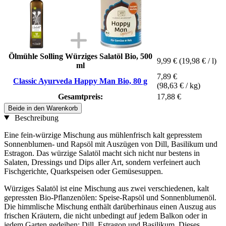
Ölmühle Solling Würziges Salatöl Bio, 500
9,99 €
(19,98 € / l)
ml
7,89 €
Classic Ayurveda Happy Man Bio, 80 g
(98,63 € / kg)
Gesamtpreis:
17,88 €
Beide in den Warenkorb
Beschreibung
Eine fein-würzige Mischung aus mühlenfrisch kalt gepresstem
Sonnenblumen- und Rapsöl mit Auszügen von Dill, Basilikum und
Estragon. Das würzige Salatöl macht sich nicht nur bestens in
Salaten, Dressings und Dips aller Art, sondern verfeinert auch
Fischgerichte, Quarkspeisen oder Gemüsesuppen.
Würziges Salatöl ist eine Mischung aus zwei verschiedenen, kalt
gepressten Bio-Pflanzenölen: Speise-Rapsöl und Sonnenblumenöl.
Die himmlische Mischung enthält darüberhinaus einen Auszug aus
frischen Kräutern, die nicht unbedingt auf jedem Balkon oder in
jedem Garten gedeihen: Dill, Estragon und Basilikum. Dieses