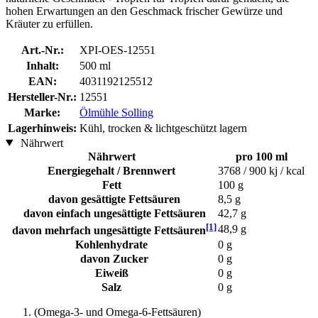
hohen Erwartungen an den Geschmack frischer Gewürze und
Kräuter zu erfüllen.
Art.-Nr.:
XPI-OES-12551
Inhalt:
500 ml
EAN:
4031192125512
Hersteller-Nr.:
12551
Marke:
Ölmühle Solling
Lagerhinweis:
Kühl, trocken & lichtgeschützt lagern
Nährwert
Nährwert
pro 100 ml
Energiegehalt / Brennwert
3768 / 900 kj / kcal
Fett
100 g
davon gesättigte Fettsäuren
8,5 g
davon einfach ungesättigte Fettsäuren
42,7 g
[1]
48,9 g
davon mehrfach ungesättigte Fettsäuren
Kohlenhydrate
0 g
davon Zucker
0 g
Eiweiß
0 g
Salz
0 g
(Omega-3- und Omega-6-Fettsäuren)