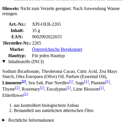
Hinweis:
Nicht zum Verzehr geeignet. Nach Anwendung Wanne
reinigen.
Art.-Nr.:
XPI-OEB-2265
Inhalt:
35 g
EAN:
9002902022655
Hersteller-Nr.:
2265
Marke:
Österreichische Bergkräuter
Hauttyp:
Für jeden Hauttyp
Inhaltsstoffe (INCI)
Sodium Bicarbonate, Theobroma Cacao, Citric Acid, Zea Mays
Starch, Olea Europaea (Olive) Oil, Parfum (Essential Oil),
[2]
[1]
[1]
[1]
Limonene
, Sea Salt, Pine Needles
, Sage
, Plantain
,
[1]
[1]
[1]
[1]
Thyme
, Rosemary
, Eucalyptus
, Lime Blossom
,
[1]
Elderflower
aus kontrolliert biologischem Anbau
Bestandteil aus natürlichen ätherischen Ölen
Rechtliche Informationen