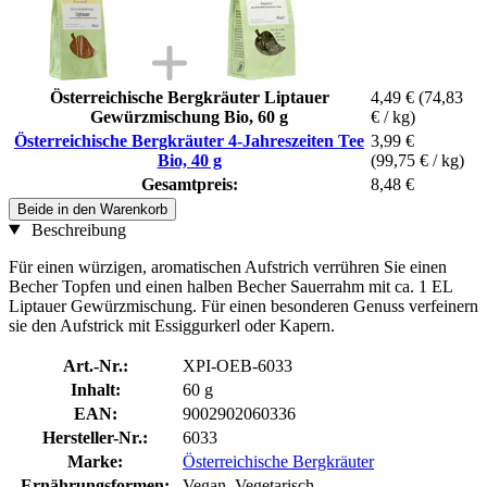
Österreichische Bergkräuter Liptauer
4,49 €
(74,83
Gewürzmischung Bio, 60 g
€ / kg)
Österreichische Bergkräuter 4-Jahreszeiten Tee
3,99 €
Bio, 40 g
(99,75 € / kg)
Gesamtpreis:
8,48 €
Beide in den Warenkorb
Beschreibung
Für einen würzigen, aromatischen Aufstrich verrühren Sie einen
Becher Topfen und einen halben Becher Sauerrahm mit ca. 1 EL
Liptauer Gewürzmischung. Für einen besonderen Genuss verfeinern
sie den Aufstrick mit Essiggurkerl oder Kapern.
Art.-Nr.:
XPI-OEB-6033
Inhalt:
60 g
EAN:
9002902060336
Hersteller-Nr.:
6033
Marke:
Österreichische Bergkräuter
Ernährungsformen:
Vegan, Vegetarisch