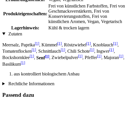
Frei von künstlichen Farbstoffen, Frei von
Geschmacksverstärkern, Frei von
Produkteigenschaften:
Konservierungsstoffen, Frei von
künstlichen Aromen, Vegan, Vegetarisch
Lagerhinweis:
Kühl & trocken lagern
Zutaten
[1]
[1]
[1]
[1]
Meersalz, Paprika
, Kümmel
, Röstzwiebel
, Knoblauch
,
[1]
[1]
[1]
[1]
Tomatenflocken
, Schnittlauch
, Chili Schote
, Ingwer
,
[1]
[1]
[1]
[1]
[1]
Bockshornklee
,
Senf
, Zwiebelpulver
, Pfeffer
, Majoran
,
[1]
Basilikum
aus kontrolliert biologischem Anbau
Rechtliche Informationen
Passend dazu