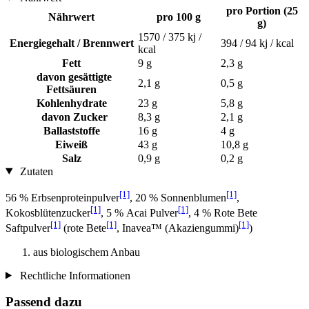
pro Portion (25
Nährwert
pro 100 g
g)
1570 / 375 kj /
Energiegehalt / Brennwert
394 / 94 kj / kcal
kcal
Fett
9 g
2,3 g
davon gesättigte
2,1 g
0,5 g
Fettsäuren
Kohlenhydrate
23 g
5,8 g
davon Zucker
8,3 g
2,1 g
Ballaststoffe
16 g
4 g
Eiweiß
43 g
10,8 g
Salz
0,9 g
0,2 g
Zutaten
[1]
[1]
56 % Erbsenproteinpulver
, 20 % Sonnenblumen
,
[1]
[1]
Kokosblütenzucker
, 5 % Acai Pulver
, 4 % Rote Bete
[1]
[1]
[1]
Saftpulver
(rote Bete
, Inavea™ (Akaziengummi)
)
aus biologischem Anbau
Rechtliche Informationen
Passend dazu