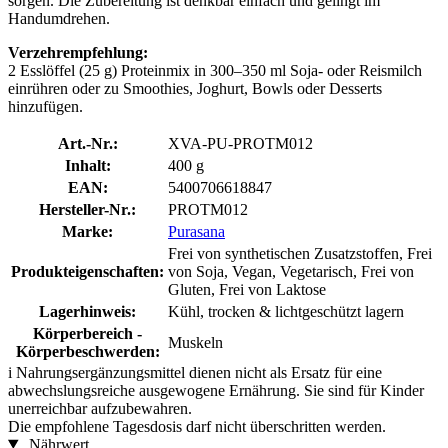
sorgen. Die Zubereitung ist denkbar einfach und gelingt im
Handumdrehen.
Verzehrempfehlung:
2 Esslöffel (25 g) Proteinmix in 300–350 ml Soja- oder Reismilch
einrühren oder zu Smoothies, Joghurt, Bowls oder Desserts
hinzufügen.
Art.-Nr.:
XVA-PU-PROTM012
Inhalt:
400 g
EAN:
5400706618847
Hersteller-Nr.:
PROTM012
Marke:
Purasana
Frei von synthetischen Zusatzstoffen, Frei
Produkteigenschaften:
von Soja, Vegan, Vegetarisch, Frei von
Gluten, Frei von Laktose
Lagerhinweis:
Kühl, trocken & lichtgeschützt lagern
Körperbereich -
Muskeln
Körperbeschwerden:
i
Nahrungsergänzungsmittel dienen nicht als Ersatz für eine
abwechslungsreiche ausgewogene Ernährung. Sie sind für Kinder
unerreichbar aufzubewahren.
Die empfohlene Tagesdosis darf nicht überschritten werden.
Nährwert