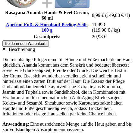
Rasayana Ananda Hands & Feet Cream,
8,99 €
(149,83 € / l)
60 ml
Apeiron Fuß- & Hornhaut Peeling-Seife,
11,99 €
100 g
(119,90 € / kg)
Gesamtpreis:
20,98 €
Beide in den Warenkorb
Beschreibung
Die reichhaltige Pflegecreme für Hände und Füße macht deine Haut
glücklich. Ananda kommt aus dem Sanskrit und bedeutet übersetzt
soviel wie Glückseligkeit, Freude oder Glück. Die weiche Textur
der Creme lässt sich wunderbar verteilen, zieht schnell ein und
hinterlässt einen zarten Duft auf der Haut. Die Essenz der Pflege
sind antioxidantienreiche ayurvedische Extrakte aus Kurkuma,
Jasmin und Triphala sowie Sandelholzöl, die in Kombination mit
Hyaluronsäure für einen natürlichen Anti-Aging Effekt sorgen.
Kokos- und Sesamöl, Sheabutter sowie Karottenextrakte halten
Hände und Füße geschmeidig weich, sodass Trockenheit,
Irritationen oder rissige Hautstellen gar keine Chance haben.
Anwendung
: Eine ausreichende Menge auf die Haut geben und bis
zur vollständigen Absorption einmassieren.