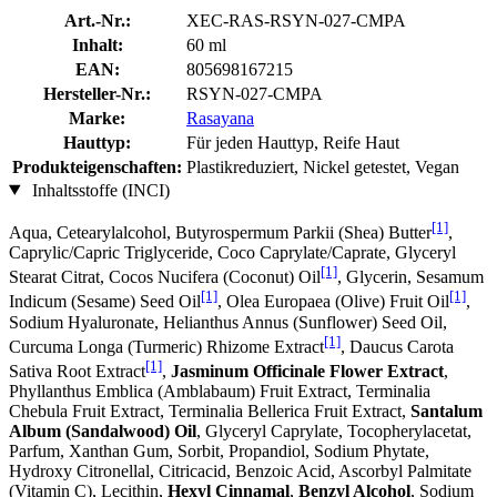
Art.-Nr.:
XEC-RAS-RSYN-027-CMPA
Inhalt:
60 ml
EAN:
805698167215
Hersteller-Nr.:
RSYN-027-CMPA
Marke:
Rasayana
Hauttyp:
Für jeden Hauttyp, Reife Haut
Produkteigenschaften:
Plastikreduziert, Nickel getestet, Vegan
Inhaltsstoffe (INCI)
[1]
Aqua, Cetearylalcohol, Butyrospermum Parkii (Shea) Butter
,
Caprylic/Capric Triglyceride, Coco Caprylate/Caprate, Glyceryl
[1]
Stearat Citrat, Cocos Nucifera (Coconut) Oil
, Glycerin, Sesamum
[1]
[1]
Indicum (Sesame) Seed Oil
, Olea Europaea (Olive) Fruit Oil
,
Sodium Hyaluronate, Helianthus Annus (Sunflower) Seed Oil,
[1]
Curcuma Longa (Turmeric) Rhizome Extract
, Daucus Carota
[1]
Sativa Root Extract
,
Jasminum Officinale Flower Extract
,
Phyllanthus Emblica (Amblabaum) Fruit Extract, Terminalia
Chebula Fruit Extract, Terminalia Bellerica Fruit Extract,
Santalum
Album (Sandalwood) Oil
, Glyceryl Caprylate, Tocopherylacetat,
Parfum, Xanthan Gum, Sorbit, Propandiol, Sodium Phytate,
Hydroxy Citronellal, Citricacid, Benzoic Acid, Ascorbyl Palmitate
(Vitamin C), Lecithin,
Hexyl Cinnamal
,
Benzyl Alcohol
, Sodium