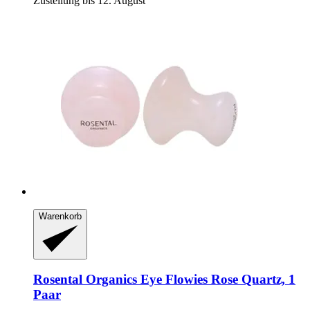
Zustellung bis 12. August
Warenkorb
Rosental Organics
Eye Flowies Rose Quartz, 1
Paar