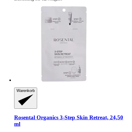
Warenkorb
Rosental Organics
3-​Step Skin Retreat, 24,50
ml