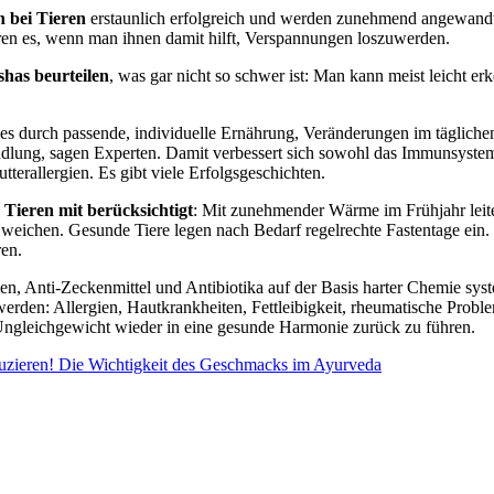
 bei Tieren
erstaunlich erfolgreich und werden zunehmend angewandt
ren es, wenn man ihnen damit hilft, Verspannungen loszuwerden.
has beurteilen
, was gar nicht so schwer ist: Man kann meist leicht er
 es durch passende, individuelle Ernährung, Veränderungen im täglic
ndlung, sagen Experten. Damit verbessert sich sowohl das Immunsyste
terallergien. Es gibt viele Erfolgsgeschichten.
 Tieren mit berücksichtigt
: Mit zunehmender Wärme im Frühjahr leite
eichen. Gesunde Tiere legen nach Bedarf regelrechte Fastentage ein. I
ren.
n, Anti-Zeckenmittel und Antibiotika auf der Basis harter Chemie system
werden: Allergien, Hautkrankheiten, Fettleibigkeit, rheumatische Prob
 Ungleichgewicht wieder in eine gesunde Harmonie zurück zu führen.
uzieren!
Die Wichtigkeit des Geschmacks im Ayurveda