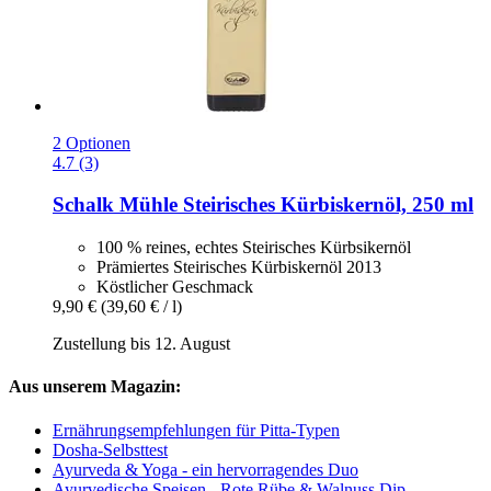
2 Optionen
4.7 (3)
Schalk Mühle
Steirisches Kürbiskernöl, 250 ml
100 % reines, echtes Steirisches Kürbsikernöl
Prämiertes Steirisches Kürbiskernöl 2013
Köstlicher Geschmack
9,90 €
(39,60 € / l)
Zustellung bis 12. August
Aus unserem Magazin:
Ernährungsempfehlungen für Pitta-Typen
Dosha-Selbsttest
Ayurveda & Yoga - ein hervorragendes Duo
Ayurvedische Speisen - Rote Rübe & Walnuss Dip