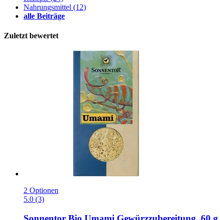
Nahrungsmittel
(12)
alle Beiträge
Zuletzt bewertet
2 Optionen
5.0 (3)
Sonnentor
Bio Umami Gewürzzubereitung, 60 g