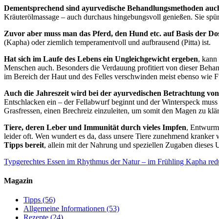
Dementsprechend sind ayurvedische Behandlungsmethoden auch
Kräuterölmassage – auch durchaus hingebungsvoll genießen. Sie spü
Zuvor aber muss man das Pferd, den Hund etc. auf Basis der Dos
(Kapha) oder ziemlich temperamentvoll und aufbrausend (Pitta) ist.
Hat sich im Laufe des Lebens ein Ungleichgewicht ergeben
, kann
Menschen auch. Besonders die Verdauung profitiert von dieser Beha
im Bereich der Haut und des Felles verschwinden meist ebenso wie Fut
Auch die Jahreszeit wird bei der ayurvedischen Betrachtung von
Entschlacken ein – der Fellabwurf beginnt und der Winterspeck muss w
Grasfressen, einen Brechreiz einzuleiten, um somit den Magen zu klä
Tiere, deren Leber und Immunität durch vieles Impfen
, Entwurme
leider oft. Wen wundert es da, dass unsere Tiere zunehmend kranker 
Tipps bereit
, allein mit der Nahrung und speziellen Zugaben dieses
Typgerechtes Essen im Rhythmus der Natur – im Frühling Kapha red
Magazin
Tipps
(56)
Allgemeine Informationen
(53)
Rezepte
(24)