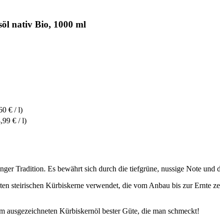
l nativ Bio, 1000 ml
60 € / l)
,99 € / l)
er Tradition. Es bewährt sich durch die tiefgrüne, nussige Note und d
en steirischen Kürbiskerne verwendet, die vom Anbau bis zur Ernte zerti
inem ausgezeichneten Kürbiskernöl bester Güte, die man schmeckt!