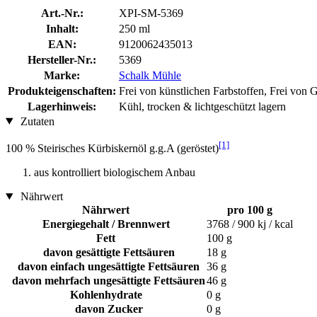
Art.-Nr.:
XPI-SM-5369
Inhalt:
250 ml
EAN:
9120062435013
Hersteller-Nr.:
5369
Marke:
Schalk Mühle
Produkteigenschaften:
Frei von künstlichen Farbstoffen, Frei von
Lagerhinweis:
Kühl, trocken & lichtgeschützt lagern
Zutaten
[1]
100 % Steirisches Kürbiskernöl g.g.A (geröstet)
aus kontrolliert biologischem Anbau
Nährwert
Nährwert
pro 100 g
Energiegehalt / Brennwert
3768 / 900 kj / kcal
Fett
100 g
davon gesättigte Fettsäuren
18 g
davon einfach ungesättigte Fettsäuren
36 g
davon mehrfach ungesättigte Fettsäuren
46 g
Kohlenhydrate
0 g
davon Zucker
0 g