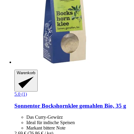
Warenkorb
5.0 (1)
Sonnentor
Bockshornklee gemahlen Bio, 35 g
Das Curry-Gewürz
Ideal für indische Speisen
Markant bittere Note
2,69 €
(76,86 € / kg)