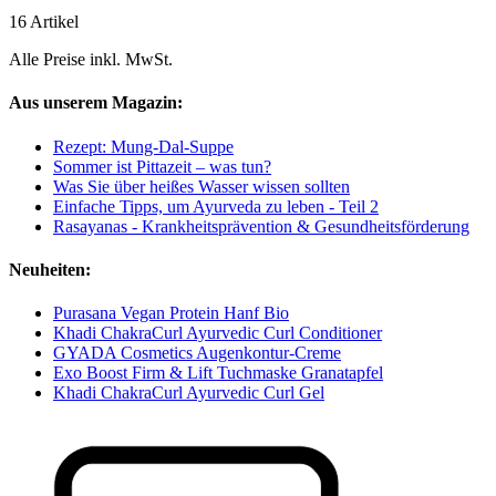
16 Artikel
Alle Preise inkl. MwSt.
Aus unserem Magazin:
Rezept: Mung-Dal-Suppe
Sommer ist Pittazeit – was tun?
Was Sie über heißes Wasser wissen sollten
Einfache Tipps, um Ayurveda zu leben - Teil 2
Rasayanas - Krankheitsprävention & Gesundheitsförderung
Neuheiten:
Purasana Vegan Protein Hanf Bio
Khadi ChakraCurl Ayurvedic Curl Conditioner
GYADA Cosmetics Augenkontur-Creme
Exo Boost Firm & Lift Tuchmaske Granatapfel
Khadi ChakraCurl Ayurvedic Curl Gel