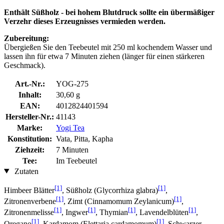
Enthält Süßholz - bei hohem Blutdruck sollte ein übermäßiger
Verzehr dieses Erzeugnisses vermieden werden.
Zubereitung:
Übergießen Sie den Teebeutel mit 250 ml kochendem Wasser und
lassen ihn für etwa 7 Minuten ziehen (länger für einen stärkeren
Geschmack).
Art.-Nr.:
YOG-275
Inhalt:
30,60 g
EAN:
4012824401594
Hersteller-Nr.:
41143
Marke:
Yogi Tea
Konstitution:
Vata, Pitta, Kapha
Ziehzeit:
7 Minuten
Tee:
Im Teebeutel
Zutaten
[1]
[1]
Himbeer Blätter
, Süßholz (Glycorrhiza glabra)
,
[1]
[1]
Zitronenverbene
, Zimt (Cinnamomum Zeylanicum)
,
[1]
[1]
[1]
[1]
Zitronenmelisse
, Ingwer
, Thymian
, Lavendelblüten
,
[1]
[1]
Oregano
, Kardamom (Elettaria cardamomum)
, Schwarzer