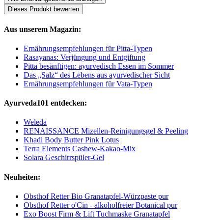
Dieses Produkt bewerten
Aus unserem Magazin:
Ernährungsempfehlungen für Pitta-Typen
Rasayanas: Verjüngung und Entgiftung
Pitta besänftigen: ayurvedisch Essen im Sommer
Das „Salz“ des Lebens aus ayurvedischer Sicht
Ernährungsempfehlungen für Vata-Typen
Ayurveda101 entdecken:
Weleda
RENAISSANCE Mizellen-Reinigungsgel & Peeling
Khadi Body Butter Pink Lotus
Terra Elements Cashew-Kakao-Mix
Solara Geschirrspüler-Gel
Neuheiten:
Obsthof Retter Bio Granatapfel-Würzpaste pur
Obsthof Retter o'Cin - alkoholfreier Botanical pur
Exo Boost Firm & Lift Tuchmaske Granatapfel