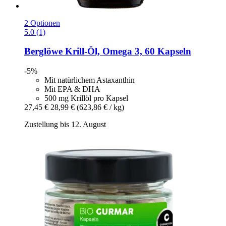
2 Optionen
5.0 (1)
Berglöwe
Krill-​Öl, Omega 3, 60 Kapseln
-5%
Mit natürlichem Astaxanthin
Mit EPA & DHA
500 mg Krillöl pro Kapsel
27,45 €
28,99 €
(623,86 € / kg)
Zustellung bis 12. August