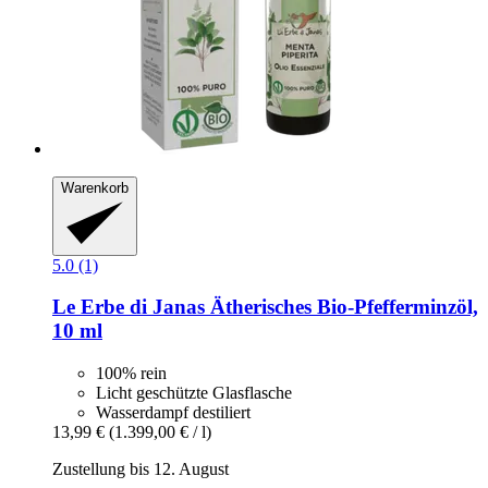
Warenkorb
5.0 (1)
Le Erbe di Janas
Ätherisches Bio-​Pfefferminzöl,
10 ml
100% rein
Licht geschützte Glasflasche
Wasserdampf destiliert
13,99 €
(1.399,00 € / l)
Zustellung bis 12. August