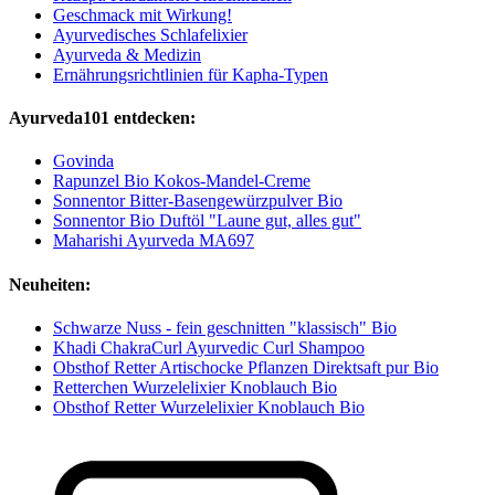
Geschmack mit Wirkung!
Ayurvedisches Schlafelixier
Ayurveda & Medizin
Ernährungsrichtlinien für Kapha-Typen
Ayurveda101 entdecken:
Govinda
Rapunzel Bio Kokos-Mandel-Creme
Sonnentor Bitter-Basengewürzpulver Bio
Sonnentor Bio Duftöl "Laune gut, alles gut"
Maharishi Ayurveda MA697
Neuheiten:
Schwarze Nuss - fein geschnitten "klassisch" Bio
Khadi ChakraCurl Ayurvedic Curl Shampoo
Obsthof Retter Artischocke Pflanzen Direktsaft pur Bio
Retterchen Wurzelelixier Knoblauch Bio
Obsthof Retter Wurzelelixier Knoblauch Bio