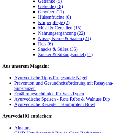
Getränke (5)
Getreide (18)
Gewürze (11)
Hülsenfrüchte (8)
Körperpflege (2)
Müsli & Cerealien (15)
Nahrungsergänzung (22)
Nüsse, Kerne & Saaten (21)
Reis (6)
Snacks & Süßes (35)
Zucker & Süßungsmittel (11)
Aus unserem Magazin:
Ayurvedische Tipps für gesunde Nägel
Prävention und Gesundheitsförderung mit Rasayana-
Substanzen
Ernährungsrichtlinien für Vata-Typen
Ayurvedische Speisen - Rote Rübe & Walnuss Dip
Ayurvedische Rezepte – Hanfprotein Bowl
Ayurveda101 entdecken:
Alnatura