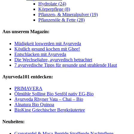
Hydrolate (24)
Körperpflege (8)
Pflanzen- & Mineralpulver (19)
Pflanzenöle & Fette (28)
Aus unserem Magazin:
Müdigkeit loswerden mit Ayurveda
Köstlich gesund kochen mit Ghee!
Entschlacken mit Ayurveda
Die Wechseljahre, ayurvedisch betrachtet
7 ayurvedische Tipps für gesunde und strahlende Haut
Ayurveda101 entdecken:
PRIMAVERA
Ölmühle Solling Bio Senföl nativ EG-Bio
Ayurveda Rhyner Vata – Chai – Bio
Alnatura Bio Quinoa
BioKing Griechischer Bergkräutertee
Neuheiten:
Granatapfel & Maca-Peptide Straffende Nachtpflege