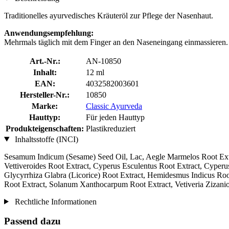
Traditionelles ayurvedisches Kräuteröl zur Pflege der Nasenhaut.
Anwendungsempfehlung:
Mehrmals täglich mit dem Finger an den Naseneingang einmassieren.
Art.-Nr.:
AN-10850
Inhalt:
12 ml
EAN:
4032582003601
Hersteller-Nr.:
10850
Marke:
Classic Ayurveda
Hauttyp:
Für jeden Hauttyp
Produkteigenschaften:
Plastikreduziert
Inhaltsstoffe (INCI)
Sesamum Indicum (Sesame) Seed Oil, Lac, Aegle Marmelos Root Ex
Vettiveroides Root Extract, Cyperus Esculentus Root Extract, Cype
Glycyrrhiza Glabra (Licorice) Root Extract, Hemidesmus Indicus Ro
Root Extract, Solanum Xanthocarpum Root Extract, Vetiveria Zizanio
Rechtliche Informationen
Passend dazu