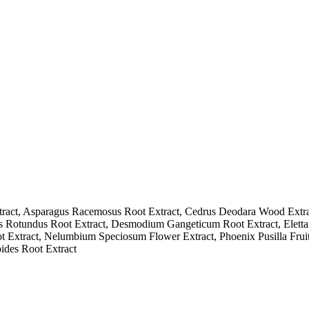
tract, Asparagus Racemosus Root Extract, Cedrus Deodara Wood Ext
rus Rotundus Root Extract, Desmodium Gangeticum Root Extract, Elett
ot Extract, Nelumbium Speciosum Flower Extract, Phoenix Pusilla Fru
ides Root Extract