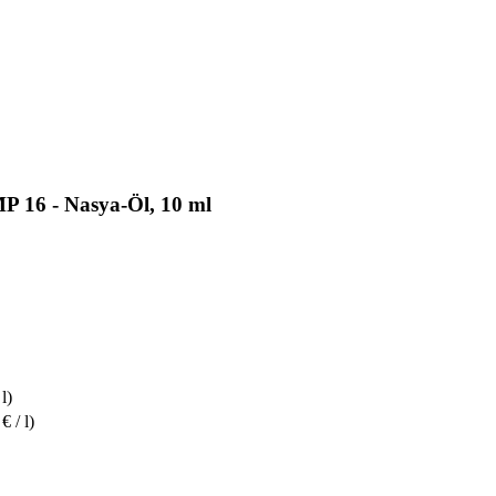
P 16 - Nasya-Öl, 10 ml
l)
€ / l)