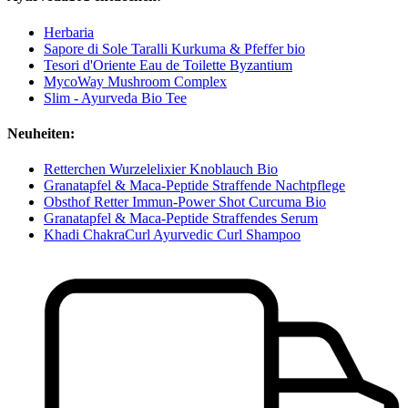
Herbaria
Sapore di Sole Taralli Kurkuma & Pfeffer bio
Tesori d'Oriente Eau de Toilette Byzantium
MycoWay Mushroom Complex
Slim - Ayurveda Bio Tee
Neuheiten:
Retterchen Wurzelelixier Knoblauch Bio
Granatapfel & Maca-Peptide Straffende Nachtpflege
Obsthof Retter Immun-Power Shot Curcuma Bio
Granatapfel & Maca-Peptide Straffendes Serum
Khadi ChakraCurl Ayurvedic Curl Shampoo