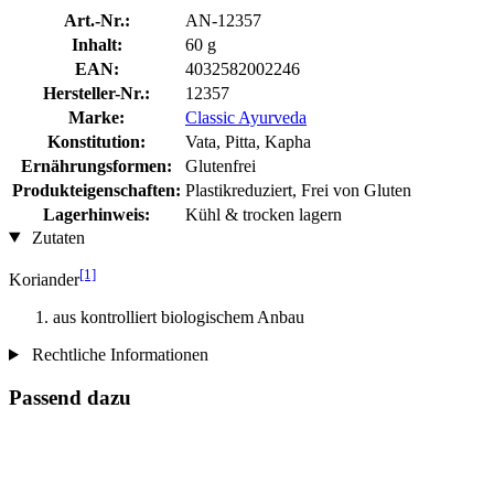
Art.-Nr.:
AN-12357
Inhalt:
60 g
EAN:
4032582002246
Hersteller-Nr.:
12357
Marke:
Classic Ayurveda
Konstitution:
Vata, Pitta, Kapha
Ernährungsformen:
Glutenfrei
Produkteigenschaften:
Plastikreduziert, Frei von Gluten
Lagerhinweis:
Kühl & trocken lagern
Zutaten
[1]
Koriander
aus kontrolliert biologischem Anbau
Rechtliche Informationen
Passend dazu