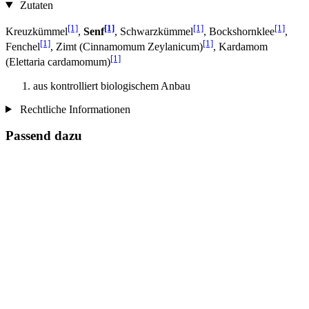
Zutaten
[1]
[1]
[1]
[1]
Kreuzkümmel
,
Senf
, Schwarzkümmel
, Bockshornklee
,
[1]
[1]
Fenchel
, Zimt (Cinnamomum Zeylanicum)
, Kardamom
[1]
(Elettaria cardamomum)
aus kontrolliert biologischem Anbau
Rechtliche Informationen
Passend dazu