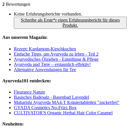
2
Bewertungen
Keine Erfahrungsberichte vorhanden.
Schreibe als Erste*r einen Erfahrungsbericht für dieses
Produkt.
Aus unserem Magazin:
Rezept: Kardamom-Kirschkuchen
Einfache Tipps, um Ayurveda zu leben - Teil 2
Ayurvedisches Ölziehen - Entgiftung & Pflege
Ayurveda und Tiere – erstaunlich effektiv!
Alternative Anwendungen für Tee
Ayurveda101 entdecken:
Fleurance Nature
Basisches Badesalz - Basenbad Lavendel
Maharishi Ayurveda MA4-T Kräutertabletten "zuckerfrei"
GYADA Cosmetics No-Frizz Box
CULTIVATOR'S Organic Herbal Hair Color Caramel
Neuheiten: