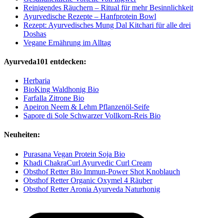
Reinigendes Räuchern – Ritual für mehr Besinnlichkeit
Ayurvedische Rezepte – Hanfprotein Bowl
Rezept: Ayurvedisches Mung Dal Kitchari für alle drei
Doshas
Vegane Ernährung im Alltag
Ayurveda101 entdecken:
Herbaria
BioKing Waldhonig Bio
Farfalla Zitrone Bio
Apeiron Neem & Lehm Pflanzenöl-Seife
Sapore di Sole Schwarzer Vollkorn-Reis Bio
Neuheiten:
Purasana Vegan Protein Soja Bio
Khadi ChakraCurl Ayurvedic Curl Cream
Obsthof Retter Bio Immun-Power Shot Knoblauch
Obsthof Retter Organic Oxymel 4 Räuber
Obsthof Retter Aronia Ayurveda Naturhonig