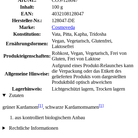
Art.-Nr.:
COS-128047
Inhalt:
100 g
EAN:
4032108128047
Hersteller-Nr.:
128047-DE
Marke:
Cosmoveda
Konstitution:
Vata, Pitta, Kapha, Tridosha
Vegan, Vegetarisch, Glutenfrei,
Ernährungsformen:
Laktosefrei
Rohkost, Vegan, Vegetarisch, Frei von
Produkteigenschaften:
Gluten, Frei von Laktose
Aufgrund eines Produkt-Relaunches kann
die Verpackung oder das Etikett des
Allgemeine Hinweise:
gelieferten Produkts vom dargestellten
Produktbild optisch abweichen
Lagerhinweis:
Lichtgeschützt lagern, Trocken lagern
Zutaten
[1]
[1]
grüner Kardamom
, schwarze Kardamomsamen
aus kontrolliert biologischem Anbau
Rechtliche Informationen