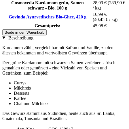
Cosmoveda Kardamom grün, Samen
28,99 €
(289,90 €
schwarz - Bio, 100 g
/ kg)
16,99 €
Govinda Ayurvedisches Bio-Ghee, 420 g
(40,45 € / kg)
Gesamtpreis:
45,98 €
Beide in den Warenkorb
Beschreibung
Kardamom zählt, vergleichbar mit Safran und Vanille, zu den
ältesten bekannten und wertvollsten Gewürzen überhaupt.
Der grüne Kardamom mit schwarzen Samen verfeinert - frisch
gemahlen oder gemörsert - eine Vielzahl von Speisen und
Getränken, zum Beispiel:
Currys
Milchreis
Desserts
Kaffee
Chai und Milchtees
Das Gewürz stammt aus Südindien, heute auch aus Sri Lanka,
Guatemala, Tansania und Brasilien.