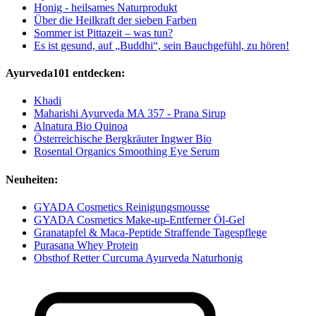
Honig - heilsames Naturprodukt
Über die Heilkraft der sieben Farben
Sommer ist Pittazeit – was tun?
Es ist gesund, auf „Buddhi“, sein Bauchgefühl, zu hören!
Ayurveda101 entdecken:
Khadi
Maharishi Ayurveda MA 357 - Prana Sirup
Alnatura Bio Quinoa
Österreichische Bergkräuter Ingwer Bio
Rosental Organics Smoothing Eye Serum
Neuheiten:
GYADA Cosmetics Reinigungsmousse
GYADA Cosmetics Make-up-Entferner Öl-Gel
Granatapfel & Maca-Peptide Straffende Tagespflege
Purasana Whey Protein
Obsthof Retter Curcuma Ayurveda Naturhonig