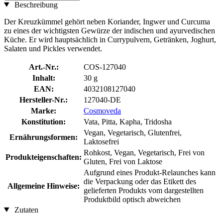
Beschreibung
Der Kreuzkümmel gehört neben Koriander, Ingwer und Curcuma
zu eines der wichtigsten Gewürze der indischen und ayurvedischen
Küche. Er wird hauptsächlich in Currypulvern, Getränken, Joghurt,
Salaten und Pickles verwendet.
Art.-Nr.:
COS-127040
Inhalt:
30 g
EAN:
4032108127040
Hersteller-Nr.:
127040-DE
Marke:
Cosmoveda
Konstitution:
Vata, Pitta, Kapha, Tridosha
Vegan, Vegetarisch, Glutenfrei,
Ernährungsformen:
Laktosefrei
Rohkost, Vegan, Vegetarisch, Frei von
Produkteigenschaften:
Gluten, Frei von Laktose
Aufgrund eines Produkt-Relaunches kann
die Verpackung oder das Etikett des
Allgemeine Hinweise:
gelieferten Produkts vom dargestellten
Produktbild optisch abweichen
Zutaten