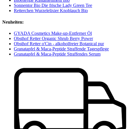
Bioenergie Kastanienmehl Bio
Sonnentor Bio Die frische Lady Green Tee
Retterchen Wurzelelixier Knoblauch Bio
Neuheiten:
GYADA Cosmetics Make-up-Entferner Öl
Obsthof Retter Organic Shrub Berry Power
Obsthof Retter o'Cin - alkoholfreier Botanical pur
Granatapfel & Maca-Peptide Straffende Tagespflege
Granatapfel & Maca-Peptide Straffendes Serum