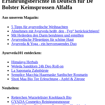
Erfahrungsberichte in Deutsch für De
Bolster Keimsprossen Alfalfa
Aus unserem Magazin:
5 Tipps für ayurvedische Weihnachten
Abnehmen mit Ayurveda heißt, den „Typ“ berücksichtigen!
Mit Heilerden den Darm beruhigen und entgiften
Ayurvedische Pflegetipps für schöne Haut
Ayurveda & Yoga - ein hervorragendes Duo
Ayurveda101 entdecken:
Himalaya Herbals
Weleda Sanddorn 24h Deo Roll-on
La Saponaria Zahnbürste
Semplice Macchia Haarmaske Sardischer Rosmarin
Shoti Maa Bio Tee Erleuchtung - Apfel & Zitrone
Neuheiten:
Retterchen Wurzelelixier Knoblauch Bio
GYADA Cosmetics Reinigungsmousse