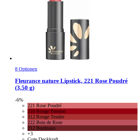
8 Optionen
Fleurance nature
Lipstick, 221 Rose Poudré
(3,50 g)
-6%
221 Rose Poudré
210 Rouge Passion
312 Rouge Tendre
222 Bois de Rose
212 Bordeaux
+3
Gute Deckkraft