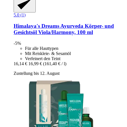
5.0 (1)
Himalaya's Dreams
Ayurveda Körper-​ und
Gesichtsöl Viola/Harmony, 100 ml
-5%
Für alle Hauttypen
Mit Reiskleie- & Sesamöl
Verfeinert den Teint
16,14 €
16,99 €
(161,40 € / l)
Zustellung bis 12. August