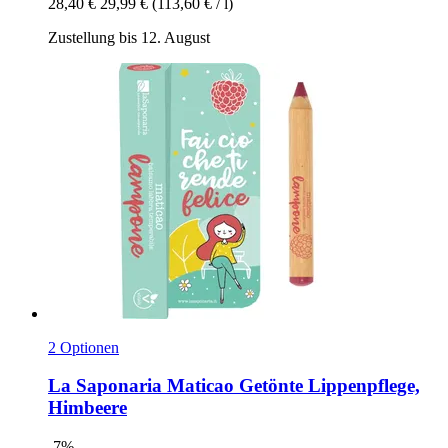
28,40 €
29,99 €
(113,60 € / l)
Zustellung bis 12. August
2 Optionen
La Saponaria
Maticao Getönte Lippenpflege,
Himbeere
-7%