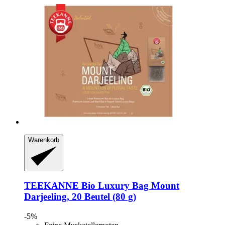
Warenkorb
TEEKANNE
Bio Luxury Bag Mount
Darjeeling, 20 Beutel (80 g)
-5%