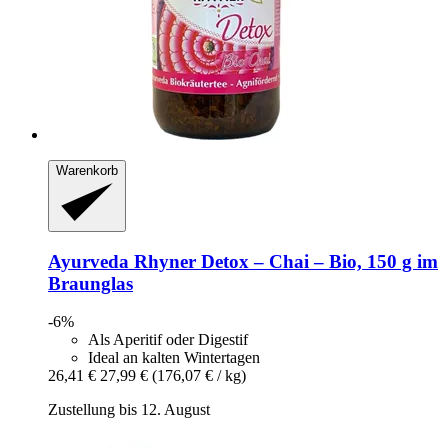
Warenkorb
Ayurveda Rhyner
Detox – Chai – Bio, 150 g im
Braunglas
-6%
Als Aperitif oder Digestif
Ideal an kalten Wintertagen
26,41 €
27,99 €
(176,07 € / kg)
Zustellung bis 12. August