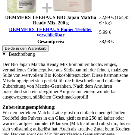
DEMMERS TEEHAUS BIO Japan Matcha
32,99 €
(164,95
Ready Mix, 200 g
€ / kg)
DEMMERS TEEHAUS Papier-Teefilter
5,99 €
verschließbar
Gesamtpreis:
38,98 €
Beide in den Warenkorb
Beschreibung
Der Bio Japan Matcha Ready Mix kombiniert hochwertiges,
vermahlenes Grünteepulver aus Südjapan mit der feinen, malzigen
Süße von wertvollem Bio-Kokosblütenzucker. Diese harmonische
Mischung eignet sich perfekt für die blitzschnelle und einfache
Zubereitung von Matcha-Getränken. Nach dem Anrühren
präsentiert sich ein olivgrüner Aufguss mit einem wunderbar
ausgewogenen, süßlichen Geschmacksprofil!
Zubereitungsempfehlung:
Für den perfekten Matcha-Latte gibst du einfach einen gehäuften
Teelöffel des Pulvers in ein Glas, gießt es mit 250 ml kalter oder
warmer, aufgeschäumter (Pflanzen-)Milch auf und rührst um, bis es
sich vollständig aufgelöst hat. Auch als kreative Zutat beim Kochen
und Backen sorgt der Mix für erstklassige Genussmomente.