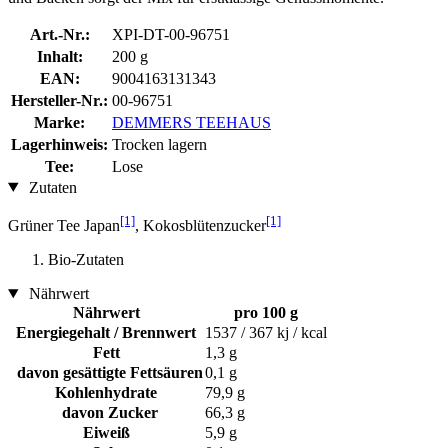
Art.-Nr.:
XPI-DT-00-96751
Inhalt:
200 g
EAN:
9004163131343
Hersteller-Nr.:
00-96751
Marke:
DEMMERS TEEHAUS
Lagerhinweis:
Trocken lagern
Tee:
Lose
Zutaten
[1]
[1]
Grüner Tee Japan
, Kokosblütenzucker
Bio-Zutaten
Nährwert
Nährwert
pro 100 g
Energiegehalt / Brennwert
1537 / 367 kj / kcal
Fett
1,3 g
davon gesättigte Fettsäuren
0,1 g
Kohlenhydrate
79,9 g
davon Zucker
66,3 g
Eiweiß
5,9 g