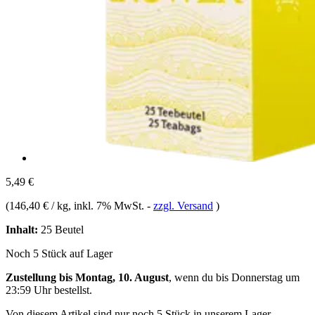
5,49 €
(
146,40 € / kg
, inkl. 7% MwSt.
-
zzgl. Versand
)
Inhalt:
25 Beutel
Noch 5 Stück auf Lager
Zustellung bis Montag, 10. August
, wenn du bis
Donnerstag um
23:59 Uhr
bestellst.
Von diesem Artikel sind nur noch 5 Stück in unserem Lager.