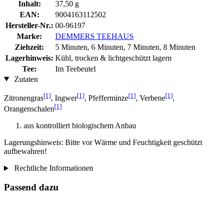
Inhalt:
37,50 g
EAN:
9004163112502
Hersteller-Nr.:
00-96197
Marke:
DEMMERS TEEHAUS
Ziehzeit:
5 Minuten, 6 Minuten, 7 Minuten, 8 Minuten
Lagerhinweis:
Kühl, trocken & lichtgeschützt lagern
Tee:
Im Teebeutel
Zutaten
[1]
[1]
[1]
[1]
Zitronengras
, Ingwer
, Pfefferminze
, Verbene
,
[1]
Orangenschalen
aus kontrolliert biologischem Anbau
Lagerungshinweis: Bitte vor Wärme und Feuchtigkeit geschützt
aufbewahren!
Rechtliche Informationen
Passend dazu