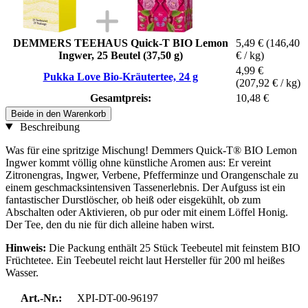
DEMMERS TEEHAUS Quick-T BIO Lemon
5,49 €
(146,40
Ingwer, 25 Beutel (37,50 g)
€ / kg)
4,99 €
Pukka Love Bio-Kräutertee, 24 g
(207,92 € / kg)
Gesamtpreis:
10,48 €
Beide in den Warenkorb
Beschreibung
Was für eine spritzige Mischung! Demmers Quick-T® BIO Lemon
Ingwer kommt völlig ohne künstliche Aromen aus: Er vereint
Zitronengras, Ingwer, Verbene, Pfefferminze und Orangenschale zu
einem geschmacksintensiven Tassenerlebnis. Der Aufguss ist ein
fantastischer Durstlöscher, ob heiß oder eisgekühlt, ob zum
Abschalten oder Aktivieren, ob pur oder mit einem Löffel Honig.
Der Tee, den du nie für dich alleine haben wirst.
Hinweis:
Die Packung enthält 25 Stück Teebeutel mit feinstem BIO
Früchtetee. Ein Teebeutel reicht laut Hersteller für 200 ml heißes
Wasser.
Art.-Nr.:
XPI-DT-00-96197