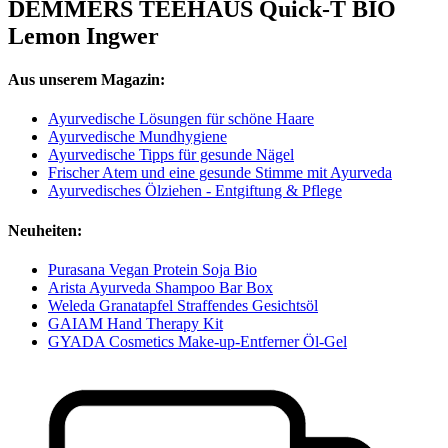
DEMMERS TEEHAUS Quick-T BIO
Lemon Ingwer
Aus unserem Magazin:
Ayurvedische Lösungen für schöne Haare
Ayurvedische Mundhygiene
Ayurvedische Tipps für gesunde Nägel
Frischer Atem und eine gesunde Stimme mit Ayurveda
Ayurvedisches Ölziehen - Entgiftung & Pflege
Neuheiten:
Purasana Vegan Protein Soja Bio
Arista Ayurveda Shampoo Bar Box
Weleda Granatapfel Straffendes Gesichtsöl
GAIAM Hand Therapy Kit
GYADA Cosmetics Make-up-Entferner Öl-Gel