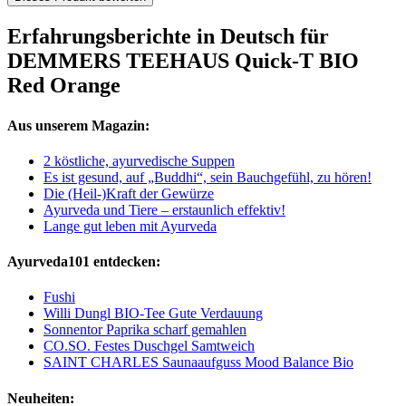
Erfahrungsberichte in Deutsch für
DEMMERS TEEHAUS Quick-T BIO
Red Orange
Aus unserem Magazin:
2 köstliche, ayurvedische Suppen
Es ist gesund, auf „Buddhi“, sein Bauchgefühl, zu hören!
Die (Heil-)Kraft der Gewürze
Ayurveda und Tiere – erstaunlich effektiv!
Lange gut leben mit Ayurveda
Ayurveda101 entdecken:
Fushi
Willi Dungl BIO-Tee Gute Verdauung
Sonnentor Paprika scharf gemahlen
CO.SO. Festes Duschgel Samtweich
SAINT CHARLES Saunaaufguss Mood Balance Bio
Neuheiten: