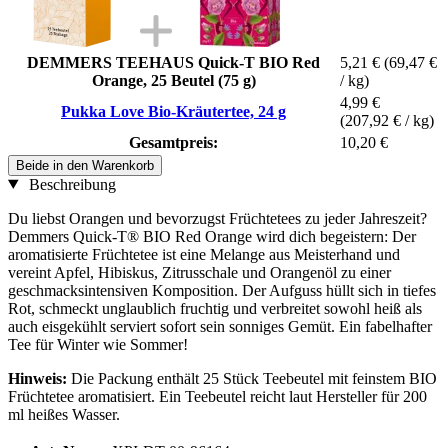
DEMMERS TEEHAUS Quick-T BIO Red
5,21 €
(69,47 €
Orange, 25 Beutel (75 g)
/ kg)
4,99 €
Pukka Love Bio-Kräutertee, 24 g
(207,92 € / kg)
Gesamtpreis:
10,20 €
Beide in den Warenkorb
Beschreibung
Du liebst Orangen und bevorzugst Früchtetees zu jeder Jahreszeit?
Demmers Quick-T® BIO Red Orange wird dich begeistern: Der
aromatisierte Früchtetee ist eine Melange aus Meisterhand und
vereint Apfel, Hibiskus, Zitrusschale und Orangenöl zu einer
geschmacksintensiven Komposition. Der Aufguss hüllt sich in tiefes
Rot, schmeckt unglaublich fruchtig und verbreitet sowohl heiß als
auch eisgekühlt serviert sofort sein sonniges Gemüt. Ein fabelhafter
Tee für Winter wie Sommer!
Hinweis:
Die Packung enthält 25 Stück Teebeutel mit feinstem BIO
Früchtetee aromatisiert. Ein Teebeutel reicht laut Hersteller für 200
ml heißes Wasser.