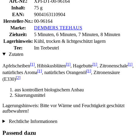
Art.-Nr.:
XPI-DT-00-96164
Inhalt:
75 g
EAN:
9004163110904
Hersteller-Nr.:
00-96164
Marke:
DEMMERS TEEHAUS
Ziehzeit:
5 Minuten, 6 Minuten, 7 Minuten, 8 Minuten
Lagerhinweis:
Kühl, trocken & lichtgeschützt lagern
Tee:
Im Teebeutel
Zutaten
[1]
[1]
[1]
[1]
Apfelscheiben
, Hibiskusblüten
, Hagebutte
, Zitronenschale
,
[1]
[1]
natürliches Aroma
, natürliches Orangenöl
, Zitronensäure
[2]
(E330)
aus kontrolliert biologischem Anbau
Säuerungsmittel
Lagerungshinweis: Bitte vor Wärme und Feuchtigkeit geschützt
aufbewahren!
Rechtliche Informationen
Passend dazu