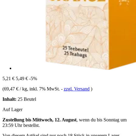
5,21 €
5,49 €
-5%
(
69,47 € / kg
, inkl. 7% MwSt.
-
zzgl. Versand
)
Inhalt:
25 Beutel
Auf Lager
Zustellung bis Mittwoch, 12. August
, wenn du bis
Sonntag um
23:59 Uhr
bestellst.
Von diesem Artikel sind nur noch 18 Stück in unserem Lager.