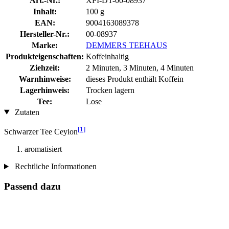
Art.-Nr.:
XPI-DT-00-08937
Inhalt:
100 g
EAN:
9004163089378
Hersteller-Nr.:
00-08937
Marke:
DEMMERS TEEHAUS
Produkteigenschaften:
Koffeinhaltig
Ziehzeit:
2 Minuten, 3 Minuten, 4 Minuten
Warnhinweise:
dieses Produkt enthält Koffein
Lagerhinweis:
Trocken lagern
Tee:
Lose
Zutaten
[1]
Schwarzer Tee Ceylon
aromatisiert
Rechtliche Informationen
Passend dazu