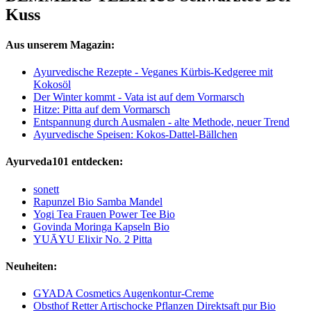
Kuss
Aus unserem Magazin:
Ayurvedische Rezepte - Veganes Kürbis-Kedgeree mit
Kokosöl
Der Winter kommt - Vata ist auf dem Vormarsch
Hitze: Pitta auf dem Vormarsch
Entspannung durch Ausmalen - alte Methode, neuer Trend
Ayurvedische Speisen: Kokos-Dattel-Bällchen
Ayurveda101 entdecken:
sonett
Rapunzel Bio Samba Mandel
Yogi Tea Frauen Power Tee Bio
Govinda Moringa Kapseln Bio
YUĀYU Elixir No. 2 Pitta
Neuheiten:
GYADA Cosmetics Augenkontur-Creme
Obsthof Retter Artischocke Pflanzen Direktsaft pur Bio