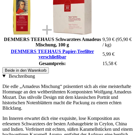
DEMMERS TEEHAUS Schwarztees Amadeus
9,59 €
(95,90 €
Mischung, 100 g
/ kg)
DEMMERS TEEHAUS Papier-Teefilter
5,99 €
verschließbar
Gesamtpreis:
15,58 €
Beide in den Warenkorb
Beschreibung
Die edle „Amadeus Mischung“ präsentiert sich als eine meisterhafte
Hommage an den weltberühmten Komponisten Wolfgang Amadeus
Mozart. Das stilvolle Design mit dem klassischen Porträt und
historischen Notenblättern macht die Packung zu einem echten
Blickfang.
Im Inneren erwartet dich eine exquisite, lose Komposition aus
erlesenen Schwarztees der besten Anbaugebiete in Ceylon, China
und Indien. Verfeinert mit echten, süßen Karamellstücken und einem
hochwertigen Karamell-Aroma, entfaltet der Aufguss eine herrlich