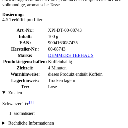
vollmundige, aromatische Tasse.
Dosierung:
4-5 Teelöffel pro Liter
Art.-Nr.:
XPI-DT-00-08743
Inhalt:
100 g
EAN:
9004163087435
Hersteller-Nr.:
00-08743
Marke:
DEMMERS TEEHAUS
Produkteigenschaften:
Koffeinhaltig
Ziehzeit:
4 Minuten
Warnhinweise:
dieses Produkt enthält Koffein
Lagerhinweis:
Trocken lagern
Tee:
Lose
Zutaten
[1]
Schwarzer Tee
aromatisiert
Rechtliche Informationen