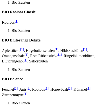
Bio-Zutaten
BIO Rooibos Classic
[1]
Rooibos
Bio-Zutaten
BIO Blutorange Deluxe
[1]
[1]
[1]
Apfelstücke
, Hagebuttenschalen
, Hibiskusblüten
,
[1]
[1]
Orangenschale
, Rote Rübenstücke
, Ringelblumenblüten,
[1]
Blutorangenöl
, Saflorblüten
Bio-Zutaten
BIO Balance
[1]
[1]
[1]
[1]
[1]
Fenchel
, Anis
, Rooibos
, Honeybush
, Kümmel
,
[1]
Zitronenmyrte
Bio-Zutaten