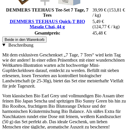
DEMMERS TEEHAUS Tee-Set 7 Tage, 7
39,99 €
(153,81 €
Tees
/ kg)
DEMMERS TEEHAUS Quick-T BIO
5,49 €
Masala Chai, 44 g
(124,77 € / kg)
Gesamtpreis:
45,48 €
Beide in den Warenkorb
Beschreibung
Mit dem exklusiven Geschenkset „7 Tage, 7 Tees“ wird kein Tag
wie der andere! In einer edlen Präsentbox mit einer wunderschönen
Weltkarten-Illustration warten acht hochwertige Mini-
Gupfdeckeldosen darauf, entdeckt zu werden. Befüllt mit sieben
erlesenen, losen Teesorten aus kontrolliert biologischer
Landwirtschaft (je 25-30g), bietet das Set eine meisterhafte Vielfalt
für jede Tageszeit.
Vom klassischen Bio Earl Grey und vollmundigen Bio Assam über
feinen Bio Japan Sencha und spritzigen Bio Sunny Green bis hin zu
Bio Rooibos, fruchtigem Bio Blutorange Deluxe und der
harmonischen Kräutermischung Bio Balance. Als süßes Extra für
Naschkatzen rundet eine Dose mit feinem, weißem Kandiszucker
(50 g) das Set perfekt ab. Das ideale Geschenk, um lieben
Menschen eine tägliche, aromatische Auszeit zu bescheren!