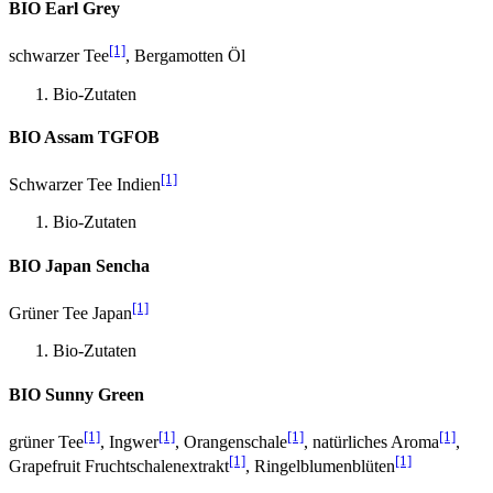
BIO Earl Grey
[1]
schwarzer Tee
, Bergamotten Öl
Bio-Zutaten
BIO Assam TGFOB
[1]
Schwarzer Tee Indien
Bio-Zutaten
BIO Japan Sencha
[1]
Grüner Tee Japan
Bio-Zutaten
BIO Sunny Green
[1]
[1]
[1]
[1]
grüner Tee
, Ingwer
, Orangenschale
, natürliches Aroma
,
[1]
[1]
Grapefruit Fruchtschalenextrakt
, Ringelblumenblüten