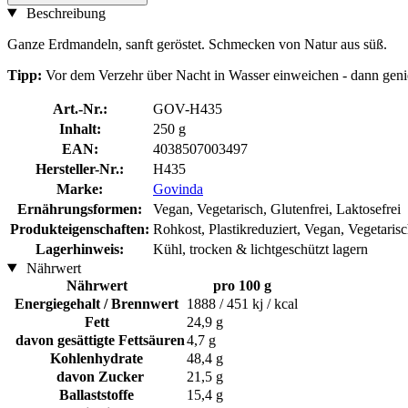
Beschreibung
Ganze Erdmandeln, sanft geröstet. Schmecken von Natur aus süß.
Tipp:
Vor dem Verzehr über Nacht in Wasser einweichen - dann geni
Art.-Nr.:
GOV-H435
Inhalt:
250 g
EAN:
4038507003497
Hersteller-Nr.:
H435
Marke:
Govinda
Ernährungsformen:
Vegan, Vegetarisch, Glutenfrei, Laktosefrei
Produkteigenschaften:
Rohkost, Plastikreduziert, Vegan, Vegetaris
Lagerhinweis:
Kühl, trocken & lichtgeschützt lagern
Nährwert
Nährwert
pro 100 g
Energiegehalt / Brennwert
1888 / 451 kj / kcal
Fett
24,9 g
davon gesättigte Fettsäuren
4,7 g
Kohlenhydrate
48,4 g
davon Zucker
21,5 g
Ballaststoffe
15,4 g