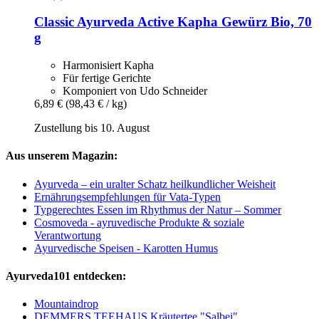
Classic Ayurveda
Active Kapha Gewürz Bio, 70
g
Harmonisiert Kapha
Für fertige Gerichte
Komponiert von Udo Schneider
6,89 €
(98,43 € / kg)
Zustellung bis 10. August
Aus unserem Magazin:
Ayurveda – ein uralter Schatz heilkundlicher Weisheit
Ernährungsempfehlungen für Vata-Typen
Typgerechtes Essen im Rhythmus der Natur – Sommer
Cosmoveda - ayruvedische Produkte & soziale
Verantwortung
Ayurvedische Speisen - Karotten Humus
Ayurveda101 entdecken:
Mountaindrop
DEMMERS TEEHAUS Kräutertee "Salbei"