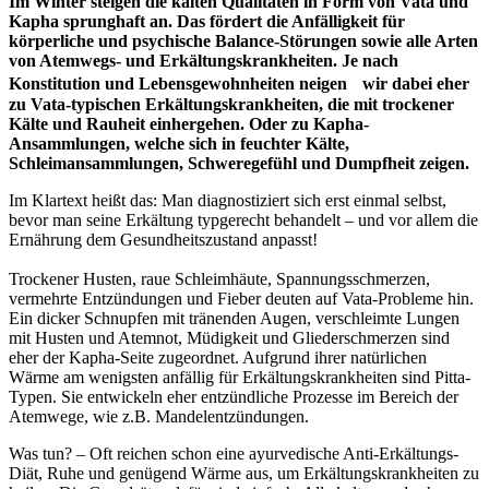
Im Winter steigen die kalten Qualitäten in Form von Vata und
Kapha sprunghaft an. Das fördert die Anfälligkeit für
körperliche und psychische Balance-Störungen sowie alle Arten
von Atemwegs- und Erkältungskrankheiten. Je nach
Konstitution und Lebensgewohnheiten neigen wir dabei eher
zu Vata-typischen Erkältungskrankheiten, die mit trockener
Kälte und Rauheit einhergehen. Oder zu Kapha-
Ansammlungen, welche sich in feuchter Kälte,
Schleimansammlungen, Schweregefühl und Dumpfheit zeigen.
Im Klartext heißt das: Man diagnostiziert sich erst einmal selbst,
bevor man seine Erkältung typgerecht behandelt – und vor allem die
Ernährung dem Gesundheitszustand anpasst!
Trockener Husten, raue Schleimhäute, Spannungsschmerzen,
vermehrte Entzündungen und Fieber deuten auf Vata-Probleme hin.
Ein dicker Schnupfen mit tränenden Augen, verschleimte Lungen
mit Husten und Atemnot, Müdigkeit und Gliederschmerzen sind
eher der Kapha-Seite zugeordnet. Aufgrund ihrer natürlichen
Wärme am wenigsten anfällig für Erkältungskrankheiten sind Pitta-
Typen. Sie entwickeln eher entzündliche Prozesse im Bereich der
Atemwege, wie z.B. Mandelentzündungen.
Was tun? – Oft reichen schon eine ayurvedische Anti-Erkältungs-
Diät, Ruhe und genügend Wärme aus, um Erkältungskrankheiten zu