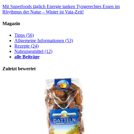
Mit Superfoods täglich Energie tanken
Typgerechtes Essen im
Rhythmus der Natur – Winter ist Vata-Zeit!
Magazin
Tipps
(56)
Allgemeine Informationen
(53)
Rezepte
(24)
Nahrungsmittel
(12)
alle Beiträge
Zuletzt bewertet