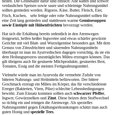
heilen. Die Grundsätze dafür sind einfach: Alle kalten und schwer
verdaulichen Speisen sowie saure und schleimige Nahrungsmittel
sollten gemieden werden. Rigoros. Käse, Butter, Fleisch, Eier,
Fisch, Kuchen, sehr fettige oder rohe Nahrungsmittel sollten für
eine Zeit lang gemieden und stattdessen warme
Gemüsesuppen
sowie Eintöpfe mit Hülsenfrüchten
bevorzugt werden.
Hat sich die Erkältung bereits ordentlich in den Atemwegen
festgesetzt, helfen heißer Ingwertee und etwas schärfer gewürzte
Gerichte mit viel Blatt- und Wurzelgemüse besonders gut. Mit dem
Genuss von Zitrusfrüchten und säuernden Nahrungsmitteln
überhaupt ist man im Ayurvedischen dagegen vorsichtig, da sie ein
dem Heilungsprozess unzuträgliches Milieu erzeugen können. Das
gilt übrigens auch für gesäuerte Milchprodukte, gesäuertes Brot,
Tomaten, Essig und die meisten Fertignahrungsmittel.
Vielmehr würde man im Ayurveda die vermehrte Zufuhr von
bitteren Nahrungs- und Heilmitteln befürworten. Der bittere
Geschmack erzeugt ein Milieu im Körper, das für verschiedenste
Erreger (Bakterien, Viren, Pilze) schlechte Lebensbedingungen
bewirkt. Zum Einsatz kommen sollten auch
schwarzer Pfeffer
,
Ingwer, Gewürznelken und
Zimt
. Diese heizen dem Stoffwechsel
so richtig ein und reinigen die Atemwege. Als spezielles
Nahrungsmittel gegen Erkältungserkrankungen schätzt man auch
guten Honig und
spezielle Tees
.