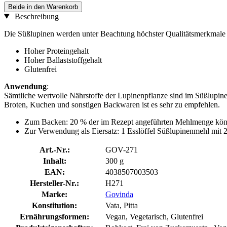
Beide in den Warenkorb
Beschreibung
Die Süßlupinen werden unter Beachtung höchster Qualitätsmerkmale 
Hoher Proteingehalt
Hoher Ballaststoffgehalt
Glutenfrei
Anwendung
:
Sämtliche wertvolle Nährstoffe der Lupinenpflanze sind im Süßlupin
Broten, Kuchen und sonstigen Backwaren ist es sehr zu empfehlen.
Zum Backen: 20 % der im Rezept angeführten Mehlmenge kön
Zur Verwendung als Eiersatz: 1 Esslöffel Süßlupinenmehl mit 2
Art.-Nr.:
GOV-271
Inhalt:
300 g
EAN:
4038507003503
Hersteller-Nr.:
H271
Marke:
Govinda
Konstitution:
Vata, Pitta
Ernährungsformen:
Vegan, Vegetarisch, Glutenfrei