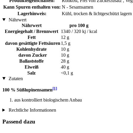
Produkteigenschaften:
Rohkost, Frei von Zuckerzusatz , Veg
Kann Spuren enthalten von:
N - Sesamsamen
Lagerhinweis:
Kühl, trocken & lichtgeschützt lagern
Nährwert
Nährwert
pro 100 g
Energiegehalt / Brennwert
1340 / 320 kj / kcal
Fett
12 g
davon gesättigte Fettsäuren
1,5 g
Kohlenhydrate
10 g
davon Zucker
10 g
Ballaststoffe
28 g
Eiweiß
40 g
Salz
<0,1 g
Zutaten
[1]
100 % Süßlupinensamen
aus kontrolliert biologischem Anbau
Rechtliche Informationen
Passend dazu