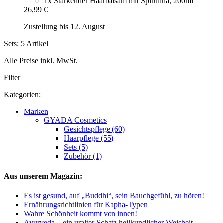
1x Stärkender Haarbalsam mit Spirulina, 200ml
26,99 €
Zustellung bis 12. August
Sets: 5 Artikel
Alle Preise inkl. MwSt.
Filter
Kategorien:
Marken
GYADA Cosmetics
Gesichtspflege (60)
Haarpflege (55)
Sets (5)
Zubehör (1)
Aus unserem Magazin:
Es ist gesund, auf „Buddhi“, sein Bauchgefühl, zu hören!
Ernährungsrichtlinien für Kapha-Typen
Wahre Schönheit kommt von innen!
Ayurveda – ein uralter Schatz heilkundlicher Weisheit