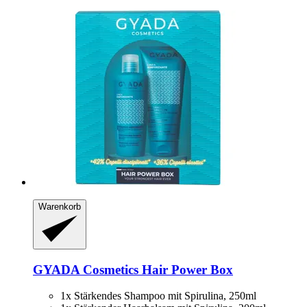
Warenkorb
GYADA Cosmetics
Hair Power Box
1x Stärkendes Shampoo mit Spirulina, 250ml