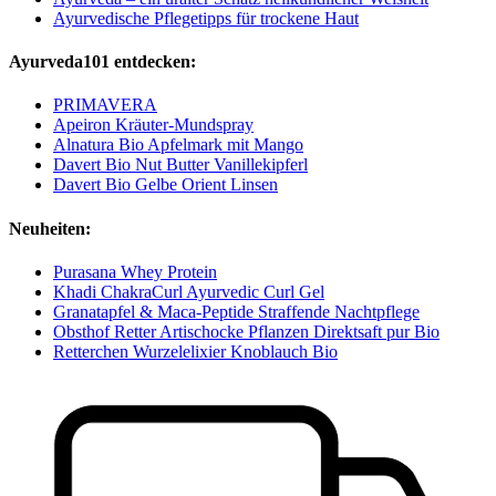
Ayurvedische Pflegetipps für trockene Haut
Ayurveda101 entdecken:
PRIMAVERA
Apeiron Kräuter-Mundspray
Alnatura Bio Apfelmark mit Mango
Davert Bio Nut Butter Vanillekipferl
Davert Bio Gelbe Orient Linsen
Neuheiten:
Purasana Whey Protein
Khadi ChakraCurl Ayurvedic Curl Gel
Granatapfel & Maca-Peptide Straffende Nachtpflege
Obsthof Retter Artischocke Pflanzen Direktsaft pur Bio
Retterchen Wurzelelixier Knoblauch Bio