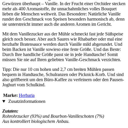
Gewürzen überhaupt – Vanille. In der Frucht einer Orchidee stecken
mehr als 400 Aromastoffe, ihr unnachahmliches volles Bouquet
lieben die Menschen weltweit. Das Besondere: Natürliche Vanille
rundet den Geschmack von Speisen besonders harmonisch ab, denn
sie unterstreicht immer auch die anderen Aromen im Gericht.
Mit dem Vanillezucker aus der Mühle schmeckt fast jede Süßspeise
gleich noch besser. Aber auch Saures wie Rhabarber oder mal eine
herzhafte Bratensauce werden durch Vanille mild abgerundet. Und
beim Backen ist Vanille sowieso eine feste Größe. Und das Beste:
Durch Ihre handliche Größe passt sie in jede Handtasche! Somit
müssen Sie nie auf Ihren geliebten Vanille-Geschmack verzichten.
Tipp: Die nur 10 cm hohen und 2,7 cm breiten Mühlen passen
bequem in Handtasche, Schulranzen oder Picknick-Korb. Und sind
also griffbereit um den Büro-Kaffee zu verfeinern oder den Pausen-
Joghurt vom Schulkind.
Marke:
Herbaria
Zusatzinformationen
Zutaten:
Rohrohrzucker (93%) und Bourbon-Vanilleschoten (7%)
Aus kontrolliert biologischem Anbau.