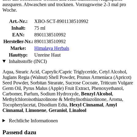
aussparen. Abwaschen und trocknen. Vorzugsweise 2-3 mal pro
Woche.
Art.-Nr.:
XBO-SCT-8901138510992
Inhalt:
75 ml
EAN:
8901138510992
Hersteller-Nr.:
8901138510992
Marke:
Himalaya Herbals
Hauttyp:
Unreine Haut
Inhaltsstoffe (INCI)
Aqua, Stearic Acid, Caprylic/Capric Triglyceride, Cetyl Alcohol,
Juglans Regia (Walnut) Shell Powder, Prunus Armeniaca (Apricot)
Seed Powder, Sorbitan Stearate, Sucrose Cocoate, Triticum Vulgare
Germ Oil, Pyrus Malus (Apple) Fruit Extract, Phenoxyethanol,
Carbomer, Parfum, Sodium Hydroxyde,
Benzyl Alcohol
,
Methylchloroisothiazolinone & Methylisothiazolinone, Aroma,
Tocopherylacetat, Disodium Edta,
Hexyl Cinnamal
,
Amyl
Cinnamal
,
Limonene
,
Geraniol
,
Linalool
Rechtliche Informationen
Passend dazu