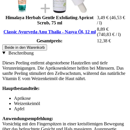
Himalaya Herbals Gentle Exfoliating Apricot
3,49 €
(46,53 €
Scrub, 75 ml
/ l)
8,89 €
Classic Ayurveda Anu Thaila - Nasya Öl, 12 ml
(740,83 € / l)
Gesamtpreis:
12,38 €
Beide in den Warenkorb
Beschreibung
Dieses Peeling entfernt abgestorbene Hautzellen und tiefe
Verunreinigungen. Die Aprikosenkörner helfen bei Mitessern. Das
sanfte Peeling stimuliert den Zellwachstum, während das natürliche
Vitamin E vom Weizenkeimöl die Haut nährt.
Hauptbestandteile:
Aprikose
Weizenkeimöl
Apfel
Anwendungsempfehlung:
Vorsichtig mit den Fingerspitzen in einer kreisförmigen Bewegung
über das befeuchtete Gesicht und Hals massieren, Augenpartie