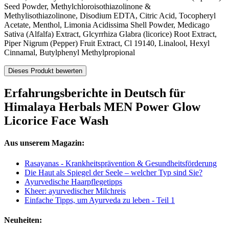
Seed Powder, Methylchloroisothiazolinone &
Methylisothiazolinone, Disodium EDTA, Citric Acid, Tocopheryl
Acetate, Menthol, Limonia Acidissima Shell Powder, Medicago
Sativa (Alfalfa) Extract, Glcyrrhiza Glabra (licorice) Root Extract,
Piper Nigrum (Pepper) Fruit Extract, Cl 19140, Linalool, Hexyl
Cinnamal, Butylphenyl Methylpropional
Dieses Produkt bewerten
Erfahrungsberichte in Deutsch für
Himalaya Herbals MEN Power Glow
Licorice Face Wash
Aus unserem Magazin:
Rasayanas - Krankheitsprävention & Gesundheitsförderung
Die Haut als Spiegel der Seele – welcher Typ sind Sie?
Ayurvedische Haarpflegetipps
Kheer: ayurvedischer Milchreis
Einfache Tipps, um Ayurveda zu leben - Teil 1
Neuheiten: