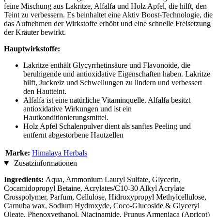
feine Mischung aus Lakritze, Alfalfa und Holz Apfel, die hilft, den
Teint zu verbessern. Es beinhaltet eine Aktiv Boost-Technologie, die
das Aufnehmen der Wirkstoffe erhöht und eine schnelle Freisetzung
der Kräuter bewirkt.
Hauptwirkstoffe:
Lakritze enthält Glycyrrhetinsäure und Flavonoide, die
beruhigende und antioxidative Eigenschaften haben. Lakritze
hilft, Juckreiz und Schwellungen zu lindern und verbessert
den Hautteint.
Alfalfa ist eine natürliche Vitaminquelle. Alfalfa besitzt
antioxidative Wirkungen und ist ein
Hautkonditionierungsmittel.
Holz Apfel Schalenpulver dient als sanftes Peeling und
entfernt abgestorbene Hautzellen
Marke:
Himalaya Herbals
Zusatzinformationen
Ingredients:
Aqua, Ammonium Lauryl Sulfate, Glycerin,
Cocamidopropyl Betaine, Acrylates/C10-30 Alkyl Acrylate
Crosspolymer, Parfum, Cellulose, Hidroxypropyl Methylcellulose,
Carnuba wax, Sodium Hydroxyde, Coco-Glucoside & Glyceryl
Oleate, Phenoxyethanol, Niacinamide, Prunus Armeniaca (Apricot)