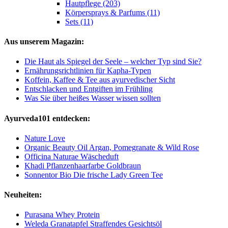
Hautpflege (203)
Körpersprays & Parfums (11)
Sets (11)
Aus unserem Magazin:
Die Haut als Spiegel der Seele – welcher Typ sind Sie?
Ernährungsrichtlinien für Kapha-Typen
Koffein, Kaffee & Tee aus ayurvedischer Sicht
Entschlacken und Entgiften im Frühling
Was Sie über heißes Wasser wissen sollten
Ayurveda101 entdecken:
Nature Love
Organic Beauty Oil Argan, Pomegranate & Wild Rose
Officina Naturae Wäscheduft
Khadi Pflanzenhaarfarbe Goldbraun
Sonnentor Bio Die frische Lady Green Tee
Neuheiten:
Purasana Whey Protein
Weleda Granatapfel Straffendes Gesichtsöl