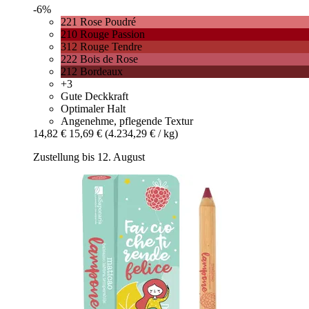
-6%
221 Rose Poudré
210 Rouge Passion
312 Rouge Tendre
222 Bois de Rose
212 Bordeaux
+3
Gute Deckkraft
Optimaler Halt
Angenehme, pflegende Textur
14,82 €
15,69 €
(4.234,29 € / kg)
Zustellung bis 12. August