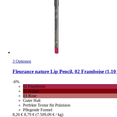
3 Optionen
Fleurance nature
Lip Pencil, 02 Framboise (1,10
-6%
02 Framboise
01 Rouge
03 Rose
Guter Halt
Perfekte Textur für Präzision
Pflegende Formel
8,26 €
8,79 €
(7.509,09 € / kg)