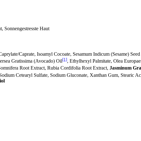
, Sonnengestresste Haut
Caprylate/Caprate, Isoamyl Cocoate, Sesamum Indicum (Sesame) Seed
[1]
ersea Gratissima (Avocado) Oil
, Ethylhexyl Palmitate, Olea Europaea
Somnifera Root Extract, Rubia Cordifolia Root Extract,
Jasminum Gran
, Sodium Cetearyl Sulfate, Sodium Gluconate, Xanthan Gum, Stearic Ac
iol