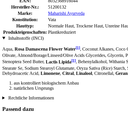
EAN:
8032568916044
Hersteller-Nr.:
51200132
Marke:
Maharishi Ayurveda
Konstitution:
Vata
Hauttyp:
Normale Haut, Trockene Haut, Unreine Haut
Produkteigenschaften:
Plastikreduziert
Inhaltsstoffe (INCI)
[1]
Aqua,
Rosa Damascena Flower Water
, Coconut Alkanes, Coco 
Olivate, Almond/Borage/Linseed/Olive Acids Glycerides, Glycerin, P
[1]
Stenoptera Seed Butter,
Lactis Lipida
, Behenylalkohol, Withania 
Stearate Se, Sodium Stearoyl Glutamate, Oryza Sativa (Rice) Starch
Dehydroacetic Acid,
Limonene
,
Citral
,
Linalool
, Citronellal,
Geran
aus kontrolliert biologischem Anbau
natürlichen Ursprungs
Rechtliche Informationen
Passend dazu