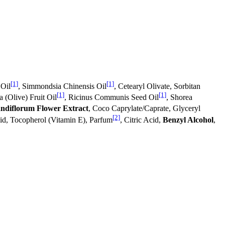
[1]
[1]
 Oil
, Simmondsia Chinensis Oil
, Cetearyl Olivate, Sorbitan
[1]
[1]
 (Olive) Fruit Oil
, Ricinus Communis Seed Oil
, Shorea
diflorum Flower Extract
, Coco Caprylate/Caprate, Glyceryl
[2]
id, Tocopherol (Vitamin E), Parfum
, Citric Acid,
Benzyl Alcohol
,