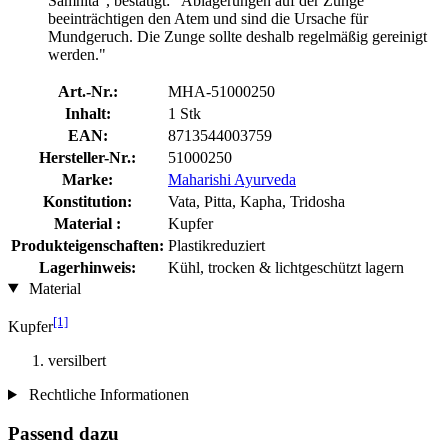
Samhita“, bestätigt: "Ablagerungen auf der Zunge
beeinträchtigen den Atem und sind die Ursache für
Mundgeruch. Die Zunge sollte deshalb regelmäßig gereinigt
werden."
Art.-Nr.:
MHA-51000250
Inhalt:
1 Stk
EAN:
8713544003759
Hersteller-Nr.:
51000250
Marke:
Maharishi Ayurveda
Konstitution:
Vata, Pitta, Kapha, Tridosha
Material :
Kupfer
Produkteigenschaften:
Plastikreduziert
Lagerhinweis:
Kühl, trocken & lichtgeschützt lagern
Material
[1]
Kupfer
versilbert
Rechtliche Informationen
Passend dazu