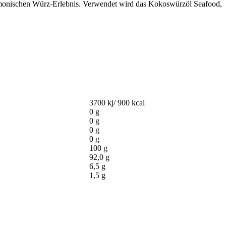
rmonischen Würz-Erlebnis. Verwendet wird das Kokoswürzöl Seafood,
3700 kj/ 900 kcal
0 g
0 g
0 g
0 g
100 g
92,0 g
6,5 g
1,5 g