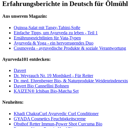
Erfahrungsberichte in Deutsch für Ölmühl
Aus unserem Magazin:
Quinoa-Salat mit Tangy-Tahini-Soße
Einfache Tipps, um Ayurveda zu leben - Teil 1
Ernährungsrichtlinien für Vata-Typen
Ayurveda & Yoga - ein hervorragendes Duo
Cosmoveda - ayruvedische Produkte & soziale Verantwortung
Ayurveda101 entdecken:
Davert
Dr. Weyrauch Nr. 19 Mordskerl - Für Reiter
Dr. med. Ehrenberger Bio- & Naturprodukte Weidenrindenextr
Davert Bio Cannellini Bohnen
KAIZEN® Ichiban Bio-Matcha Set
Neuheiten:
Khadi ChakraCurl Ayurvedic Curl Conditioner
GYADA Cosmetics Feuchtigkeitscreme
Obsthof Retter Immun-Power Shot Curcuma Bio