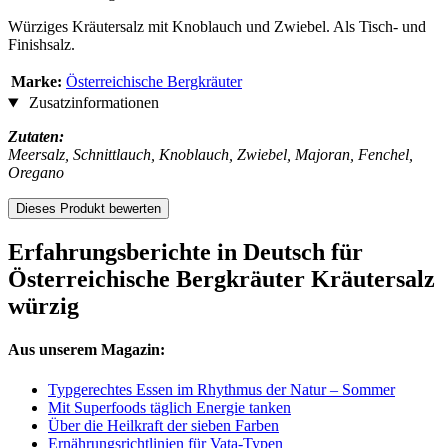
Würziges Kräutersalz mit Knoblauch und Zwiebel. Als Tisch- und
Finishsalz.
Marke:
Österreichische Bergkräuter
Zusatzinformationen
Zutaten:
Meersalz, Schnittlauch, Knoblauch, Zwiebel, Majoran, Fenchel,
Oregano
Dieses Produkt bewerten
Erfahrungsberichte in Deutsch für
Österreichische Bergkräuter Kräutersalz
würzig
Aus unserem Magazin:
Typgerechtes Essen im Rhythmus der Natur – Sommer
Mit Superfoods täglich Energie tanken
Über die Heilkraft der sieben Farben
Ernährungsrichtlinien für Vata-Typen