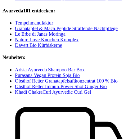
Ayurveda101 entdecken:
Tempehmanufaktur
Granatapfel & Maca-Peptide Straffende Nachtpflege
Le Erbe di Janas Moringa
Nature Love Knochen Komplex
Davert Bio Kürbiskerne
Neuheiten:
Arista Ayurveda Shampoo Bar Box
Purasana Vegan Protein Soja Bio
Obsthof Retter Granatapfelsaftkonzentrat 100 % Bio
Obsthof Retter Immun-Power Shot Ginger Bio
Khadi ChakraCurl Ayurvedic Curl Gel