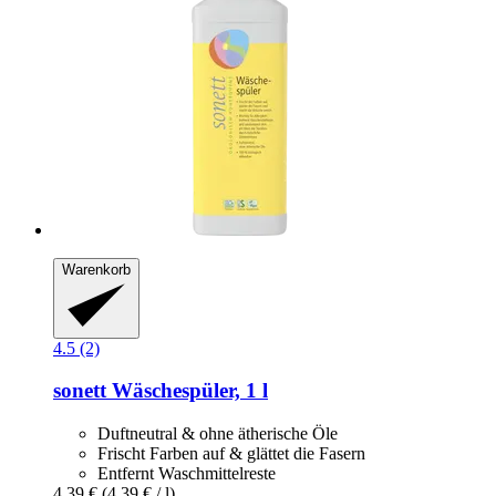
Warenkorb
4.5 (2)
sonett
Wäschespüler, 1 l
Duftneutral & ohne ätherische Öle
Frischt Farben auf & glättet die Fasern
Entfernt Waschmittelreste
4,39 €
(4,39 € / l)