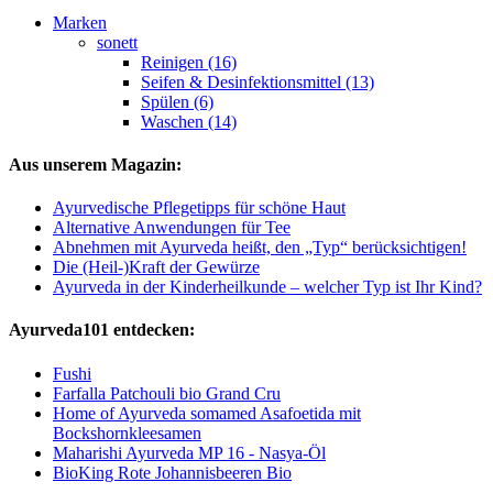
Marken
sonett
Reinigen (16)
Seifen & Desinfektionsmittel (13)
Spülen (6)
Waschen (14)
Aus unserem Magazin:
Ayurvedische Pflegetipps für schöne Haut
Alternative Anwendungen für Tee
Abnehmen mit Ayurveda heißt, den „Typ“ berücksichtigen!
Die (Heil-)Kraft der Gewürze
Ayurveda in der Kinderheilkunde – welcher Typ ist Ihr Kind?
Ayurveda101 entdecken:
Fushi
Farfalla Patchouli bio Grand Cru
Home of Ayurveda somamed Asafoetida mit
Bockshornkleesamen
Maharishi Ayurveda MP 16 - Nasya-Öl
BioKing Rote Johannisbeeren Bio