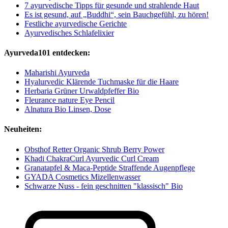
7 ayurvedische Tipps für gesunde und strahlende Haut
Es ist gesund, auf „Buddhi“, sein Bauchgefühl, zu hören!
Festliche ayurvedische Gerichte
Ayurvedisches Schlafelixier
Ayurveda101 entdecken:
Maharishi Ayurveda
Hyalurvedic Klärende Tuchmaske für die Haare
Herbaria Grüner Urwaldpfeffer Bio
Fleurance nature Eye Pencil
Alnatura Bio Linsen, Dose
Neuheiten:
Obsthof Retter Organic Shrub Berry Power
Khadi ChakraCurl Ayurvedic Curl Cream
Granatapfel & Maca-Peptide Straffende Augenpflege
GYADA Cosmetics Mizellenwasser
Schwarze Nuss - fein geschnitten "klassisch" Bio