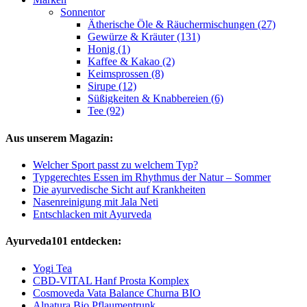
Sonnentor
Ätherische Öle & Räuchermischungen (27)
Gewürze & Kräuter (131)
Honig (1)
Kaffee & Kakao (2)
Keimsprossen (8)
Sirupe (12)
Süßigkeiten & Knabbereien (6)
Tee (92)
Aus unserem Magazin:
Welcher Sport passt zu welchem Typ?
Typgerechtes Essen im Rhythmus der Natur – Sommer
Die ayurvedische Sicht auf Krankheiten
Nasenreinigung mit Jala Neti
Entschlacken mit Ayurveda
Ayurveda101 entdecken:
Yogi Tea
CBD-VITAL Hanf Prosta Komplex
Cosmoveda Vata Balance Churna BIO
Alnatura Bio Pflaumentrunk