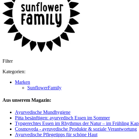
Filter
Kategorien:
Marken
SunflowerFamily
Aus unserem Magazin:
Ayurvedische Mundhygiene
Pitta besänftigen: ayurvedisch Essen im Sommer
Typgerechtes Essen im Rhythmus der Natur – im Frühling Kap
Cosmoveda - ayruvedische Produkte & soziale Verantwortung
Ayurvedische Pflegetipps für schöne Haut