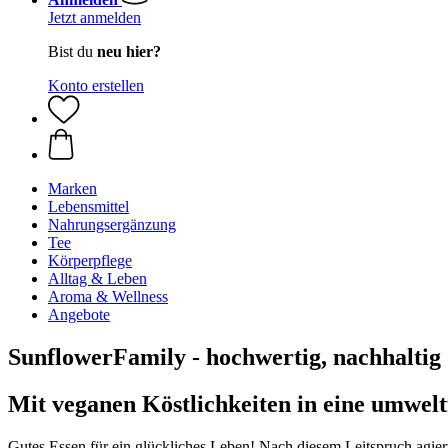
Jetzt anmelden
Bist du
neu hier?
Konto erstellen
Marken
Lebensmittel
Nahrungsergänzung
Tee
Körperpflege
Alltag & Leben
Aroma & Wellness
Angebote
SunflowerFamily - hochwertig, nachhaltig
Mit veganen Köstlichkeiten in eine umwel
Gutes Essen für ein glückliches Leben! Nach diesem Leitspruch agier