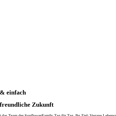
 & einfach
tfreundliche Zukunft
t das Team der SunflowerFamily Tag für Tag. Ihr Ziel: Vegane Lebensmi