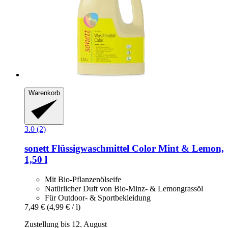
Warenkorb
3.0 (2)
sonett
Flüssigwaschmittel Color Mint & Lemon,
1,50 l
Mit Bio-Pflanzenölseife
Natürlicher Duft von Bio-Minz- & Lemongrassöl
Für Outdoor- & Sportbekleidung
7,49 €
(4,99 € / l)
Zustellung bis 12. August